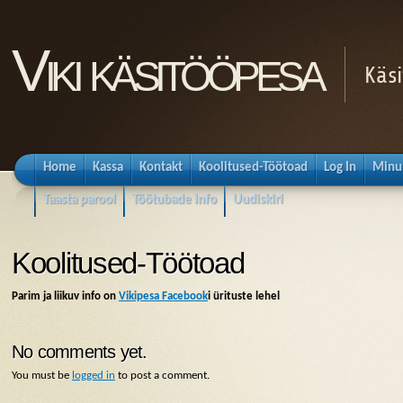
Viki käsitööpesa
Käsi
Home
Kassa
Kontakt
Koolitused-Töötoad
Log In
Minu
Taasta parool
Töötubade info
Uudiskiri
Koolitused-Töötoad
Parim ja liikuv info on
Vikipesa Facebook
i ürituste lehel
No comments yet.
You must be
logged in
to post a comment.