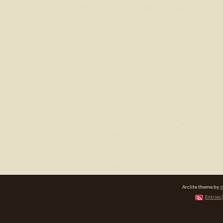
Arclite theme by
d
Entries 