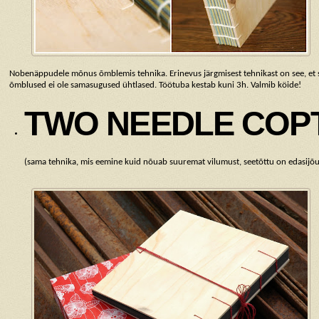
Nobenäppudele mõnus õmblemis tehnika. Erinevus järgmisest tehnikast on see, et 
õmblused ei ole samasugused ühtlased. Töötuba kestab kuni 3h. Valmib köide!
TWO NEEDLE COP
(sama tehnika, mis eemine kuid nõuab suuremat vilumust, seetõttu on edasijõ