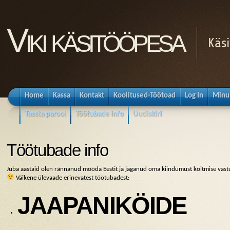
Viki käsitööpesa
Käsi
Home
Kassa
Kontakt
Koolitused-Töötoad
Log In
Minu
Taasta parool
Töötubade info
Uudiskiri
Töötubade info
Juba aastaid olen rännanud mööda Eestit ja jaganud oma kiindumust köitmise vastu. 
Väikene ülevaade erinevatest töötubadest:
JAAPANIKÖIDE