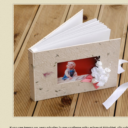
Kuna see teema on aega nõudev ja me vaatleme mitu erinevat töövõtet, siis va