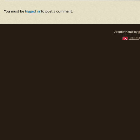
You must be
logged in
to post a comment.
Arclite theme by
d
Entries 