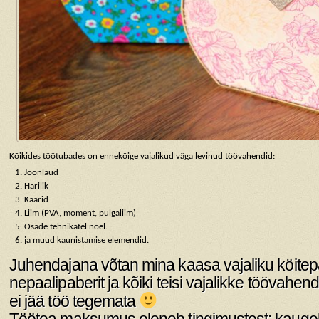
Kõikides töötubades on ennekõige vajalikud väga levinud töövahendid:
Joonlaud
Harilik
Käärid
Liim (PVA, moment, pulgaliim)
Osade tehnikatel nõel.
ja muud kaunistamise elemendid.
Juhendajana võtan mina kaasa vajaliku köitepa
nepaalipaberit ja kõiki teisi vajalikke töövahend
ei jää töö tegemata
Töötoa maksumus oleneb tingimustest: kaugele