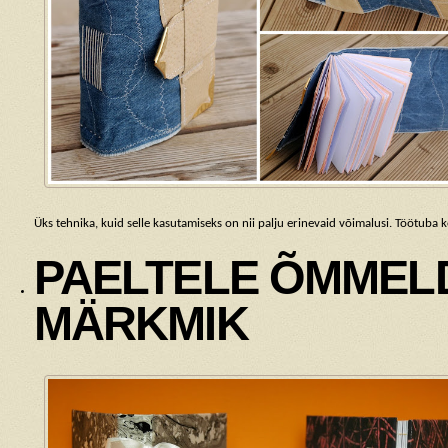
Üks tehnika, kuid selle kasutamiseks on nii palju erinevaid võimalusi. Töötuba 
PAELTELE ÕMMEL
MÄRKMIK