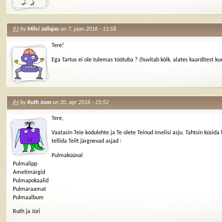
#3
by
Milvi Jallajas
on 7. jaan 2016 - 11:58
Tere!
Ega Tartus ei ole tulemas töötuba ? (huvitab kõik, alates kaarditest k
#4
by
Ruth Joon
on 20. apr 2016 - 21:52
Tere,
Vaatasin Teie kodulehte ja Te olete Teinud imelisi asju. Tahtsin küsida
tellida Teilt järgnevad asjad :
Pulmaküünal
Pulmalipp
Ametimärgid
Pulmapokaalid
Pulmaraamat
Pulmaalbum
Ruth ja Jüri