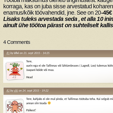
korraga, kas on juba sisse arvestatud koharen
enamus/kõik töövahendid, jne. See on 20
-45€
Lisaks tuleks arvestada seda , et alla 10 ini
ainult ühe töötoa pärast on suhteliselt kallis
4 Comments
#1
by
Ulvi
on 21. sept 2015 - 14:25
Tere,
uurin ega ei ole Tallinnas või lähiümbruses ( Lagedi, Loo) tulemas köit
Jaapani köide või muu.
Head
#2
by
viki
on 24. sept 2015 - 19:22
Tere, kahjuks ei ole mul pinda, et Tallinnas töötuba teha. Kui selgub mid
annan siin teada
Päikest!