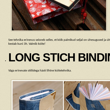
See tehnika erinevus seisneb selles, et kõik palmikud seljal on ühesugused ja üh
kestab kuni 3h. Valmib köite!
LONG STICH BIND
Väga erinevate stiilidega hästi lihtne köitetehnika.