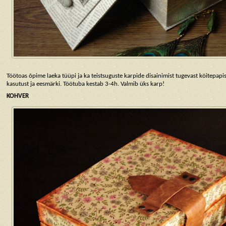
Töötoas õpime laeka tüüpi ja ka teistsuguste karpide disainimist tugevast köitepapis
kasutust ja eesmärki. Töötuba kestab 3-4h. Valmib üks karp!
KOHVER