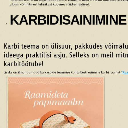
album või mitmest tehnikast koosnev näidis/näidised.
KARBIDISAINIMINE
Karbi teema on ülisuur, pakkudes võimalu
ideega praktilisi asju. Selleks on meil mit
karbitöötube!
Lisaks on ilmunud nüüd ka karpide tegemise kohta Eesti esimene karbi raamat
“Raa