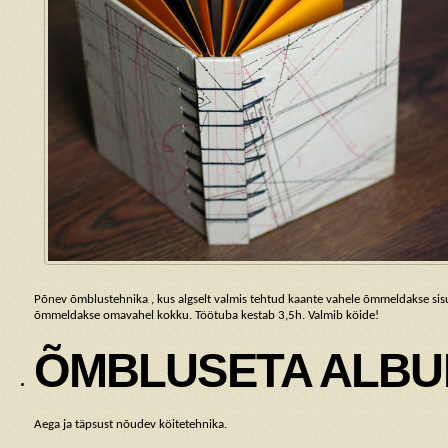
Põnev õmblustehnika , kus algselt valmis tehtud kaante vahele õmmeldakse sis
õmmeldakse omavahel kokku. Töötuba kestab 3,5h. Valmib köide!
ÕMBLUSETA ALBU
Aega ja täpsust nõudev köitetehnika.