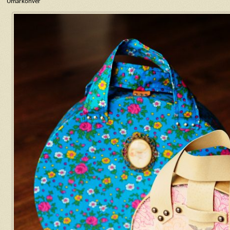
Ümarkohver