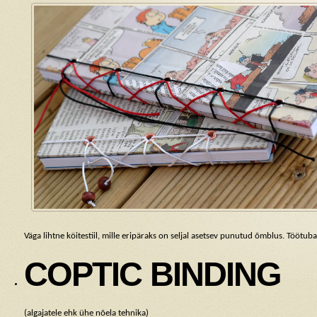
Väga lihtne köitestiil, mille eripäraks on seljal asetsev punutud õmblus. Töötub
COPTIC BINDING
(algajatele ehk ühe nõela tehnika)