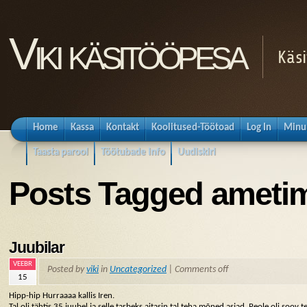
Viki käsitööpesa
Käsi
Home
Kassa
Kontakt
Koolitused-Töötoad
Log In
Minu
Taasta parool
Töötubade info
Uudiskiri
Posts Tagged ameti
Juubilar
VEEBR
Posted by
viki
in
Uncategorized
|
Comments off
15
Hipp-hip Hurraaaa kallis Iren.
Tal oli tähtis 35 juubel ja selle tarbeks aitasin tal teha mõned asjad. Peole oli soo