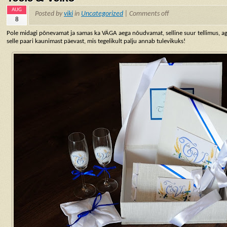
AUG
Posted by
viki
in
Uncategorized
|
Comments off
8
Pole midagi põnevamat ja samas ka VÄGA aega nõudvamat, selline suur tellimus, aga
selle paari kaunimast päevast, mis tegelikult palju annab tulevikuks!