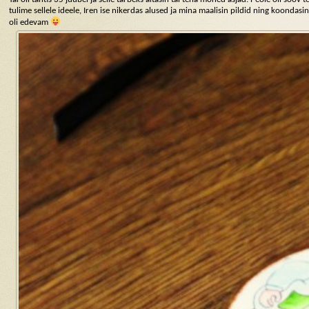
tulime sellele ideele, Iren ise nikerdas alused ja mina maalisin pildid ning koondasin
oli edevam