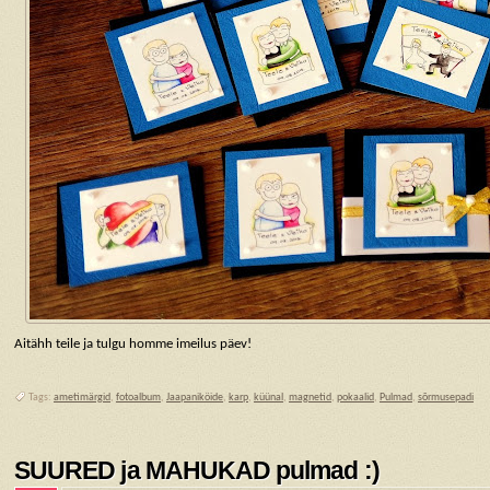
Aitähh teile ja tulgu homme imeilus päev!
Tags:
ametimärgid
,
fotoalbum
,
Jaapaniköide
,
karp
,
küünal
,
magnetid
,
pokaalid
,
Pulmad
,
sõrmusepadi
SUURED ja MAHUKAD pulmad :)