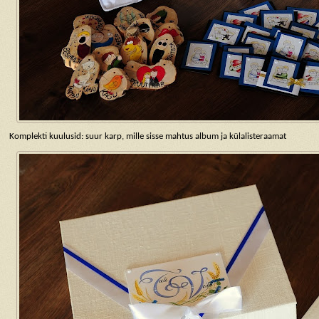
Komplekti kuulusid: suur karp, mille sisse mahtus album ja külalisteraamat