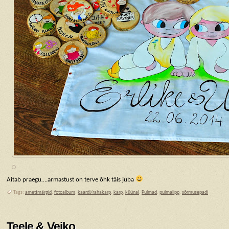
Aitab praegu….armastust on terve õhk täis juba
Tags:
ametimärgid
,
fotoalbum
,
kaardi/rahakarp
,
karp
,
küünal
,
Pulmad
,
pulmalipp
,
sõrmusepadi
Teele & Veiko