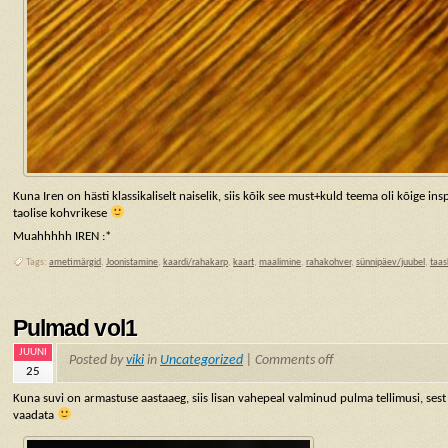
Kuna Iren on hästi klassikaliselt naiselik, siis kõik see must+kuld teema oli kõige insp
taolise kohvrikese
Muahhhhh IREN :*
Tags:
ametimärgid
,
Joonistamine
,
kaardi/rahakarp
,
kaart
,
maalimine
,
rahakohver
,
sünnipäev/juubel
,
taas
Pulmad vol1
JUUNI
Posted by
viki
in
Uncategorized
|
Comments off
25
Kuna suvi on armastuse aastaaeg, siis lisan vahepeal valminud pulma tellimusi, ses
vaadata