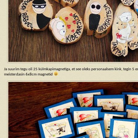
Ja suurim tegu oli 25 külmkapimagnetiga, et see oleks personaalsem kink, tegin 5 er
meisterdasin 6x8cm magnetid