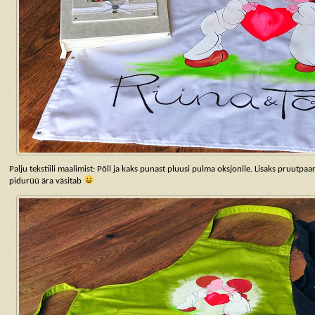
Palju tekstiili maalimist: Põll ja kaks punast pluusi pulma oksjonile. Lisaks pruutpaa
pidurüü ära väsitab