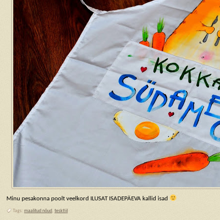
Minu pesakonna poolt veelkord ILUSAT ISADEPÄEVA kallid isad
Tags:
maalitud nõud
,
tesktiil