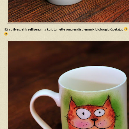
Härra ilves, ehk sellisena ma kujutan ette oma endist lemmik bioloogia õpetajat