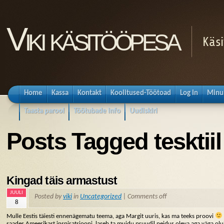
Viki käsitööpesa
Käsi
Home
Kassa
Kontakt
Koolitused-Töötoad
Log In
Minu
Taasta parool
Töötubade info
Uudiskiri
Posts Tagged tesktiil
Kingad täis armastust
JUULI
Posted by
viki
in
Uncategorized
|
Comments off
8
Mulle Eestis täiesti ennenägematu teema, aga Margit uuris, kas ma teeks proovi
saades Ameerikast inspiratsiooni, laseb ta muidu pruudil peidus oleva aga väga olul