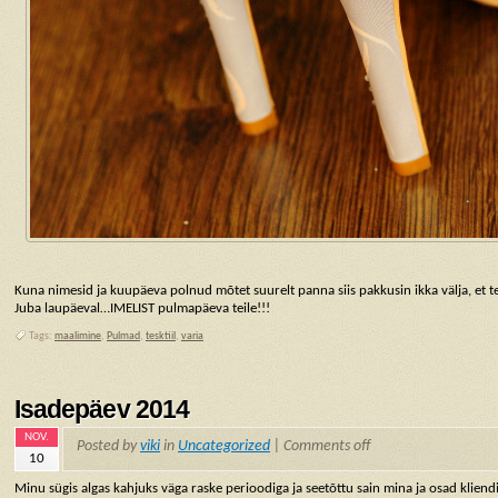
Kuna nimesid ja kuupäeva polnud mõtet suurelt panna siis pakkusin ikka välja, e
Juba laupäeval…IMELIST pulmapäeva teile!!!
Tags:
maalimine
,
Pulmad
,
tesktiil
,
varia
Isadepäev 2014
NOV.
Posted by
viki
in
Uncategorized
|
Comments off
10
Minu sügis algas kahjuks väga raske perioodiga ja seetõttu sain mina ja osad kliend