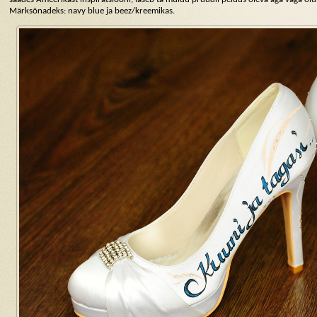
Märksõnadeks: navy blue ja beez/kreemikas.