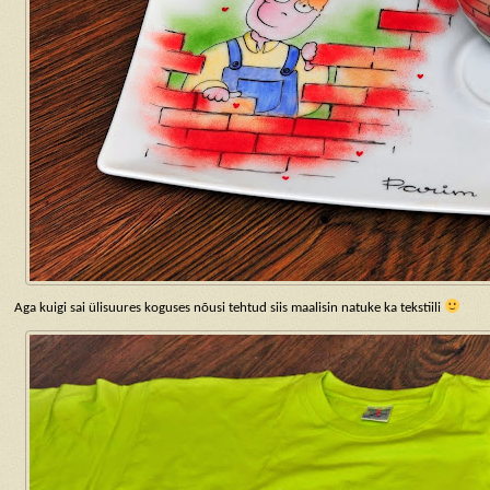
Aga kuigi sai ülisuures koguses nõusi tehtud siis maalisin natuke ka tekstiili