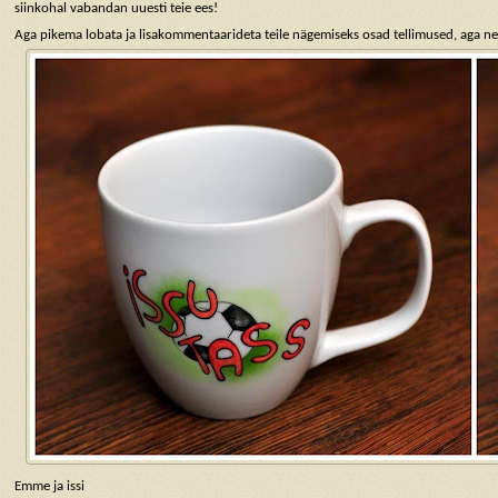
siinkohal vabandan uuesti teie ees!
Aga pikema lobata ja lisakommentaarideta teile nägemiseks osad tellimused, aga n
Emme ja issi