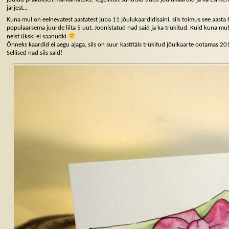
järjest…
Kuna mul on eelnevatest aastatest juba 11 jõulukaardidisaini, siis toimus see aasta 
populaarsema juurde liita 5 uut. Joonistatud nad said ja ka trükitud. Kuid kuna mul ol
neist ükski ei saanudki
Õnneks kaardid ei aegu ajaga, siis on suur kastitäis trükitud jõulkaarte ootamas 20
Sellised nad siis said!