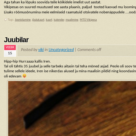
Aga tahan ka lõpuks soovida teile kõikidele imelist uut aastat.
Vikipesas on suured muutused see aasta plaanis, paljud tooted kaovad mu looming
Lisaks rõõmusõnumina meie eelmiseid raamatuid otsivatele nobenäppudele ….ood
Tags:
Joonistamine
,
jõulukaart
,
kaart
,
kalender
,
maalimine
,
MTÜ Vikipesa
Juubilar
VEEBR
Posted by
viki
in
Uncategorized
|
Comments off
15
Hipp-hip Hurraaaa kallis Iren.
Tal oli tähtis 35 juubel ja selle tarbeks aitasin tal teha mõned asjad. Peole oli soo
tulime sellele ideele, Iren ise nikerdas alused ja mina maalisin pildid ning koondasin
oli edevam