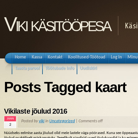
Viki käsitööpesa
Käsi
Home
Kassa
Kontakt
Koolitused-Töötoad
Log In
Minu
Taasta parool
Töötubade info
Uudiskiri
Posts Tagged kaart
Vikilaste jõulud 2016
JAAN
Posted by
viki
in
Uncategorized
|
Comments off
2
Nüüdseks eelmise aasta jõulud olid meie lastele väga pöörased. Kuna see õppeaasta
jõulud praktiliselt märkamatuks. Tegelikult sündisid uued jõulukaardid ja ka esimene