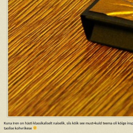
Kuna Iren on hästi klassikaliselt naiselik, siis kõik see must+kuld teema oli kõige insp
taolise kohvrikese