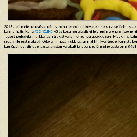
2016.a oli meie suguvõsas põnev, minu lemmik oli kevadel ühe karvase tädiks saami
kalendripäis. Kuna
JOONELINE
võttis kogu mu aja siis ei leidnud ma enam lisaenergia
Täpselt jõuludeks ma ikka lasin trükist välja mõned jõulupakkidesse. Müüki ma kahj
seda mille eest maksad. Odava hinnaga trükk ja ….mnjahhh, kvaliteet ei kannata k
kuu õppinud, siis uuel aastal alustan varakult ja luban, et järgmine aasta on müügi