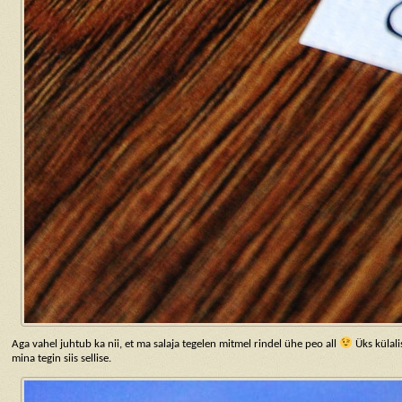
Aga vahel juhtub ka nii, et ma salaja tegelen mitmel rindel ühe peo all
Üks külali
mina tegin siis sellise.