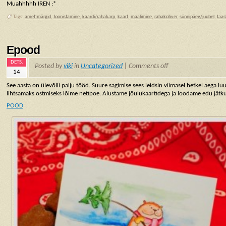
Muahhhhh IREN :*
Tags:
ametimärgid
,
Joonistamine
,
kaardi/rahakarp
,
kaart
,
maalimine
,
rahakohver
,
sünnipäev/juubel
,
taas
Epood
DETS.
Posted by
viki
in
Uncategorized
|
Comments off
14
See aasta on ülevõlli palju tööd. Suure sagimise sees leidsin viimasel hetkel aega 
lihtsamaks ostmiseks lõime netipoe. Alustame jõulukaartidega ja loodame edu jätk
POOD