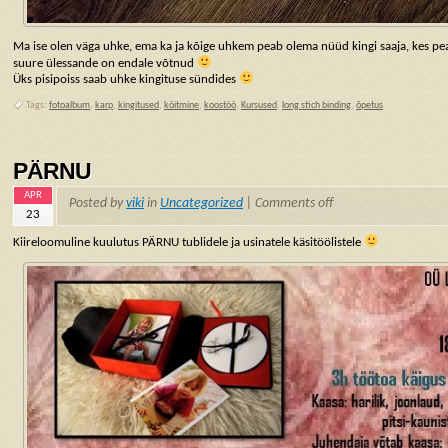
Ma ise olen väga uhke, ema ka ja kõige uhkem peab olema nüüd kingi saaja, kes peab 
suure ülessande on endale võtnud
Üks pisipoiss saab uhke kingituse sündides
Tags:
fotoalbum
,
karp
,
kingitused
,
köitmine
,
koostöö
,
Kursused
,
long stich binding
,
õpetus
PÄRNU
APR
Posted by
viki
in
Uncategorized
|
Comments off
23
Kiireloomuline kuulutus PÄRNU tublidele ja usinatele käsitöölistele