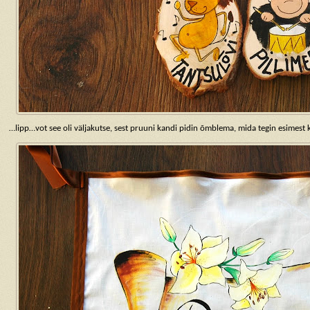
…lipp…vot see oli väljakutse, sest pruuni kandi pidin õmblema, mida tegin esimest