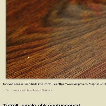
Lähevad koos ka Töötubade info lehele üles https://www.vikipesa.ee/?page_id=703
Tags:
erikujuline karp
,
karp
,
Kursused
,
Ümarkarp
Tütrelt -emale, ehk õpetussõnad.