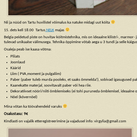
Nii ja nüüd on Tartu huvilistel võimalus ka natuke midagi uut köita
15. dets kell 18.00 Tartus
NELK
majas
Belgia peidetud piste on huvitav köitmistehnika, mis on ideaalne kliistri-, marmor-
tulevad unikaalse välimusega. Tehnika õppimine võtab aega u 3 tundi ja selle käigus
Osaleja peab ise kaasa võtma:
Pliiats
Joonlaud
Käärid
Liim ( PVA,moment ja pulgaliim)
Paber (paber tuleb murda pooleks, et saaks õmmelda!), sobivad igasugused pa
Kaanekatte materjal, soovitavalt paber või hea riie.
Dekoratiivset nööri/niiti õmblemiseks (ei tohi puruneda õmblemisel, ideaalne 
Nõel (kõvernõel)
Mina võtan ka töövahendeid varuks
Osalustasu: 9€
Kindlasti on vajalik etteregistreerimine ja vajadusel info: virgylia@gmail.com