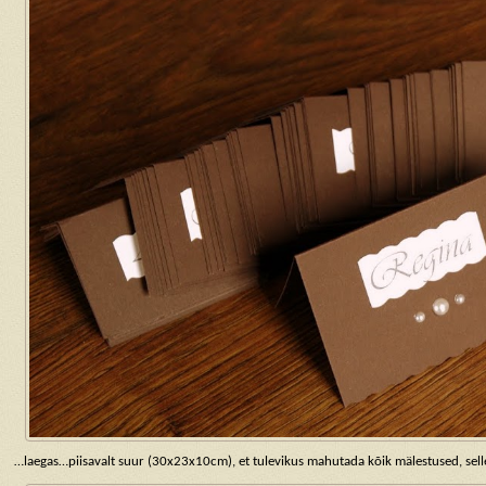
…laegas…piisavalt suur (30x23x10cm), et tulevikus mahutada kõik mälestused, selle