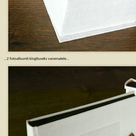
…2 fotoalbumit kingituseks vanematele…