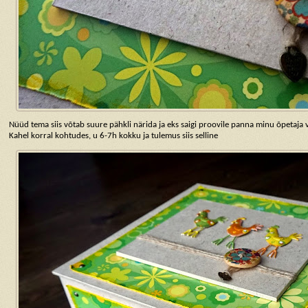
Nüüd tema siis võtab suure pähkli närida ja eks saigi proovile panna minu õpetaja
Kahel korral kohtudes, u 6-7h kokku ja tulemus siis selline