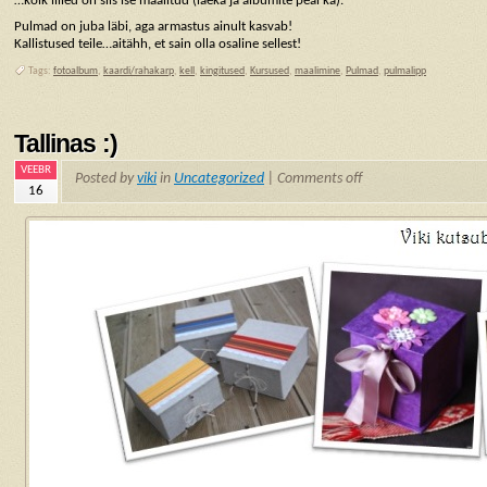
…kõik lilled on siis ise maalitud (laeka ja albumite peal ka).
Pulmad on juba läbi, aga armastus ainult kasvab!
Kallistused teile…aitähh, et sain olla osaline sellest!
Tags:
fotoalbum
,
kaardi/rahakarp
,
kell
,
kingitused
,
Kursused
,
maalimine
,
Pulmad
,
pulmalipp
Tallinas :)
VEEBR
Posted by
viki
in
Uncategorized
|
Comments off
16