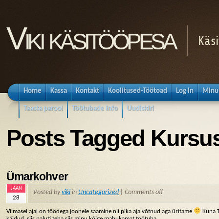
Viki käsitööpesa
Käsi
Home
Kassa
Kontakt
Koolitused-Töötoad
Log In
Minu
Taasta parool
Töötubade info
Uudiskiri
Posts Tagged Kursu
Ümarkohver
JAAN
Posted by
viki
in
Uncategorized
|
Comments off
28
Viimasel ajal on töödega joonele saamine nii pika aja võtnud aga üritame
Kuna T
käidud, siis paluti teha siis minu kõige mahukamat töötuba.