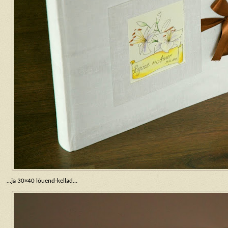
…ja 30×40 lõuend-kellad…