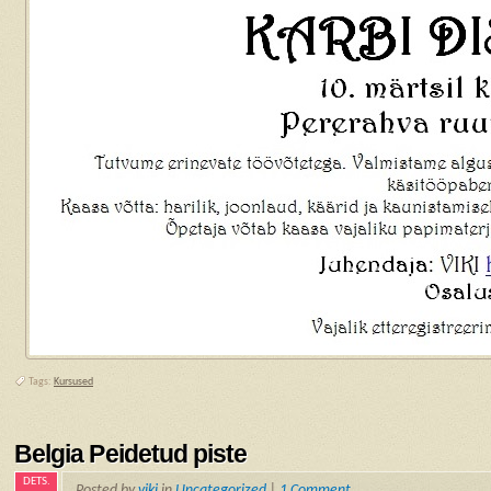
Tags:
Kursused
Belgia Peidetud piste
DETS.
Posted by
viki
in
Uncategorized
|
1 Comment