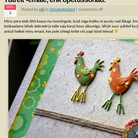
DETS.
Posted by
viki
in
Uncategorized
|
Comments off
3
Minu pere elab tihti kaasa mu loomingule, kuid väga kokku ei puutu nad ikkagi. 
töökaaslane läheb dekreeti ja talle vaja karpi koos albumiga. VÄGA suur pähkel ka 
antud hetkel minu emast, kes pole ühtegi köite või papi tööd teinud