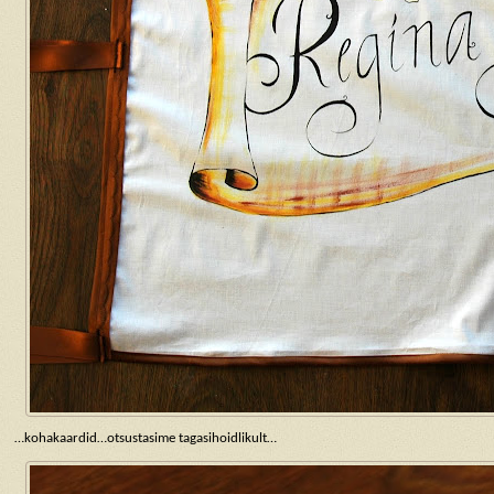
…kohakaardid…otsustasime tagasihoidlikult…