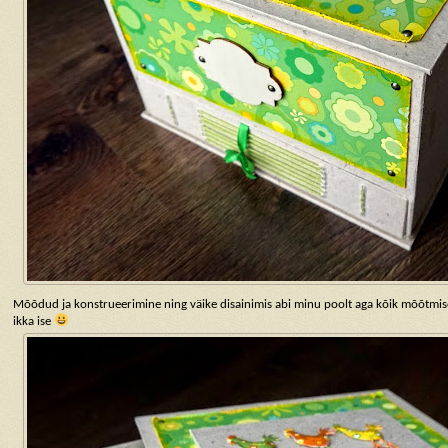
Mõõdud ja konstrueerimine ning väike disainimis abi minu poolt aga kõik mõõtmise
ikka ise