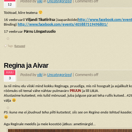
Posted by
viki
in
Uncategorized
|
Comments off
12
Töötoad, kiire teatena
16 veebruaril
Viljandi Tikatiiritsa
(Jaapaniköide)
http://www.facebook.com/even
Binding)
http://www.facebook.com/events/405887519496801/
17 veebruar
Pärnu Lõngastuudio
Tags:
Kursused
Regina ja Aivar
JUULI
Posted by
viki
in
Uncategorized
|
Comments off
3
Ja nii minu elu viiski mind kokku Reginaga, pruudiga, mis nii hoogsalt ja asjalikul
rõõmuks oli temal vähe nähtav pulmavärv
PRUUN
ja lill LIILIA.
Alustasime kutsetest, mis tulid mõnusad, juba julguse pärast teha rullis kutsed…42tk
välja
PS: kuna ma ei jõudnud teha pilti kutsetest, siis see on Regina enda tehtud kaader,
Aga Reginale meeldis ja meie koostöö jätkus: ametimärgid…