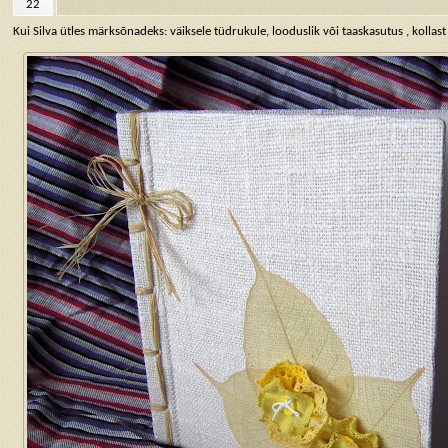
22
Kui Silva ütles märksõnadeks: väiksele tüdrukule, looduslik või taaskasutus , kollas