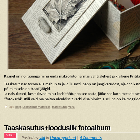
Kaanel on nö raamiga minu enda makrofoto härmas vahtralehest ja kivikene Pritita
Taaskasutusse teema alla mahub ta jälle ilusasti: papp on jäägivarudest, ajalehe ka
põimimiseks on traadijäägid.
Ja naisukesed, kes tulevad minu karbitöötuppa see aasta, jätke see karp meelde, sest 
“fotokarbi” stiili vaid ma näitan üleüldiselt karbi disainimist ja selline on ka megai
Tags:
karp
,
Looduslikud materjalid
,
taaskasutus
,
varia
Taaskasutus+looduslik fotoalbum
MÄRTS
Posted by
viki
in
Uncategorized
|
4 Comments