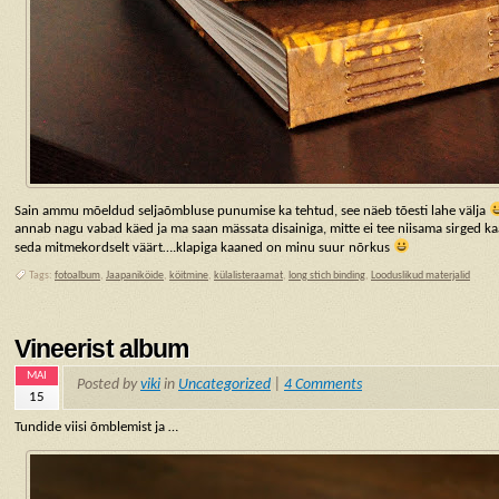
Sain ammu mõeldud seljaõmbluse punumise ka tehtud, see näeb tõesti lahe välja
annab nagu vabad käed ja ma saan mässata disainiga, mitte ei tee niisama sirged k
seda mitmekordselt väärt….klapiga kaaned on minu suur nõrkus
Tags:
fotoalbum
,
Jaapaniköide
,
köitmine
,
külalisteraamat
,
long stich binding
,
Looduslikud materjalid
Vineerist album
MAI
Posted by
viki
in
Uncategorized
|
4 Comments
15
Tundide viisi õmblemist ja …