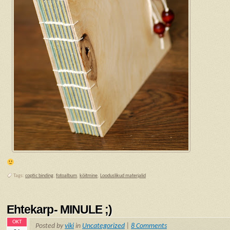
Tags:
coptic binding
,
fotoalbum
,
köitmine
,
Looduslikud materjalid
Ehtekarp- MINULE ;)
OKT
Posted by
viki
in
Uncategorized
|
8 Comments