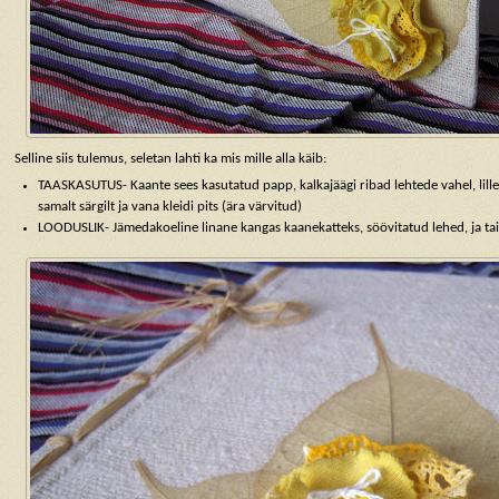
Selline siis tulemus, seletan lahti ka mis mille alla käib:
TAASKASUTUS- Kaante sees kasutatud papp, kalkajäägi ribad lehtede vahel, lill
samalt särgilt ja vana kleidi pits (ära värvitud)
LOODUSLIK- Jämedakoeline linane kangas kaanekatteks, söövitatud lehed, ja ta