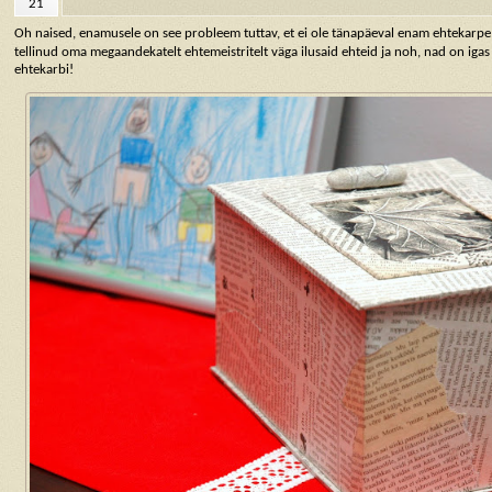
21
Oh naised, enamusele on see probleem tuttav, et ei ole tänapäeval enam ehtekarpe
tellinud oma megaandekatelt ehtemeistritelt väga ilusaid ehteid ja noh, nad on igas 
ehtekarbi!