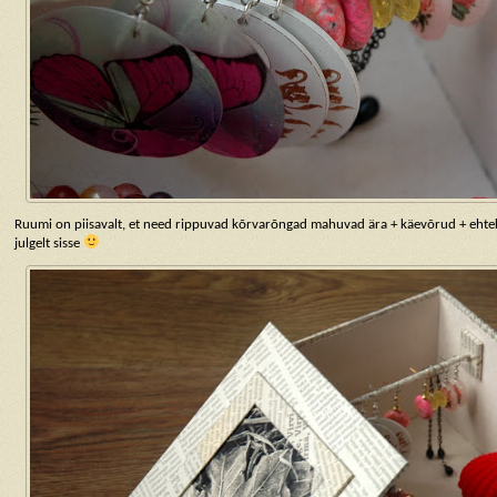
Ruumi on piisavalt, et need rippuvad kõrvarõngad mahuvad ära + käevõrud + ehte
julgelt sisse