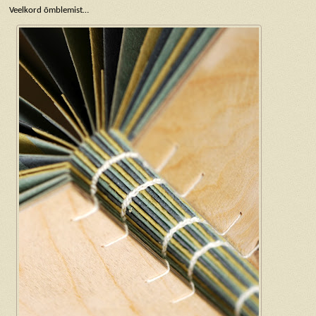
Veelkord õmblemist…