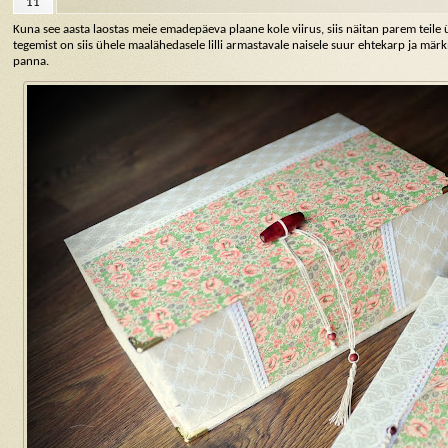
11
Kuna see aasta laostas meie emadepäeva plaane kole viirus, siis näitan parem teile ü
tegemist on siis ühele maalähedasele lilli armastavale naisele suur ehtekarp ja mä
panna.