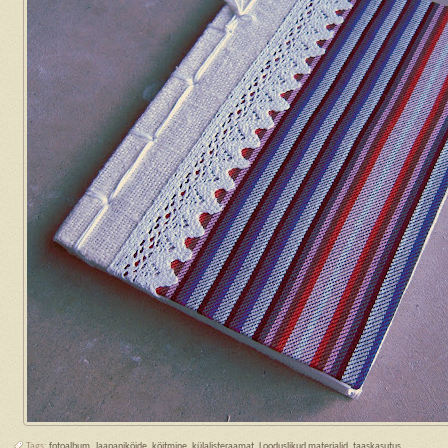
Tags:
fotoalbum
,
Jaapaniköide
,
köitmine
,
külalisteraamat
,
Looduslikud materjalid
,
taaskasutus