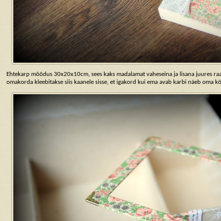
Ehtekarp mõõdus 30x20x10cm, sees kaks madalamat vaheseina ja lisana juures raam, 
omakorda kleebitakse siis kaanele sisse, et igakord kui ema avab karbi näeb oma kõ