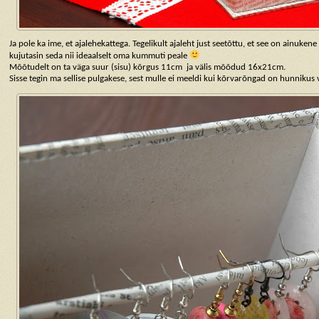
Ja pole ka ime, et ajalehekattega. Tegelikult ajaleht just seetõttu, et see on ainuken
kujutasin seda nii ideaalselt oma kummuti peale
Mõõtudelt on ta väga suur (sisu) kõrgus 11cm ja välis mõõdud 16x21cm.
Sisse tegin ma sellise pulgakese, sest mulle ei meeldi kui kõrvarõngad on hunnikus v