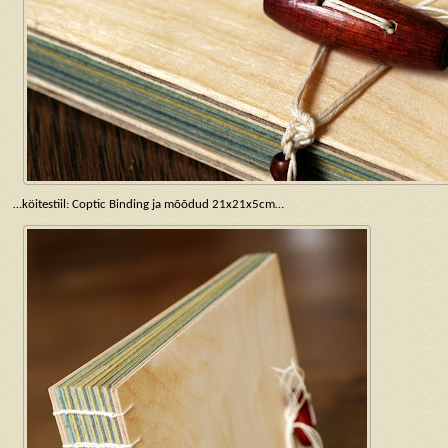
…köitestiil: Coptic Binding ja mõõdud 21x21x5cm…