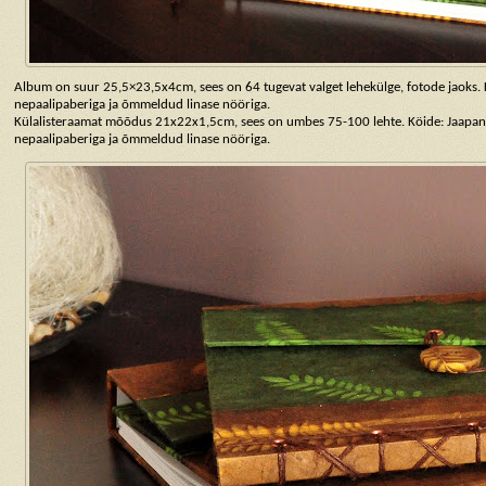
Album on suur 25,5×23,5x4cm, sees on 64 tugevat valget lehekülge, fotode jaoks. 
nepaalipaberiga ja õmmeldud linase nööriga.
Külalisteraamat mõõdus 21x22x1,5cm, sees on umbes 75-100 lehte. Köide: Jaapa
nepaalipaberiga ja õmmeldud linase nööriga.