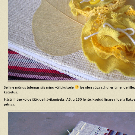
Selline mõnus tulemus siis minu väljakutsele
Ise olen väga rahul eriti nende lil
katsetus.
Hästi lihtne köide jääkide hävitamiseks: A5, u 150 lehte, kaetud linase riide ja Rakve
pitsiga.