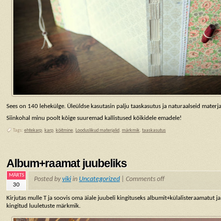
Sees on 140 lehekülge. Üleüldse kasutasin palju taaskasutus ja naturaalseid materja
Siinkohal minu poolt kõige suuremad kallistused kõikidele emadele!
Tags:
ehtekarp
,
karp
,
köitmine
,
Looduslikud materjalid
,
märkmik
,
taaskasutus
Album+raamat juubeliks
MÄRTS
Posted by
viki
in
Uncategorized
|
Comments off
30
Kirjutas mulle T ja soovis oma äiale juubeli kingituseks albumit+külalisteraamatut ja
kingitud luuletuste märkmik.