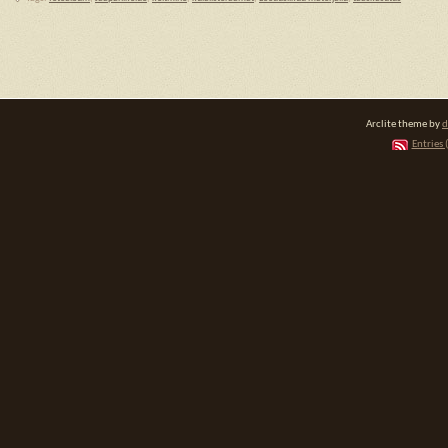
Arclite theme by
d
Entries 