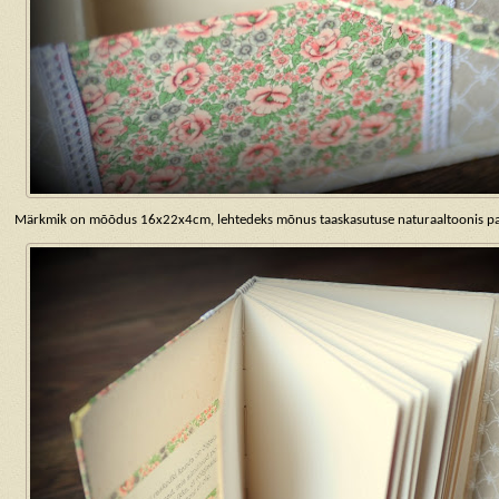
Märkmik on mõõdus 16x22x4cm, lehtedeks mõnus taaskasutuse naturaaltoonis pab