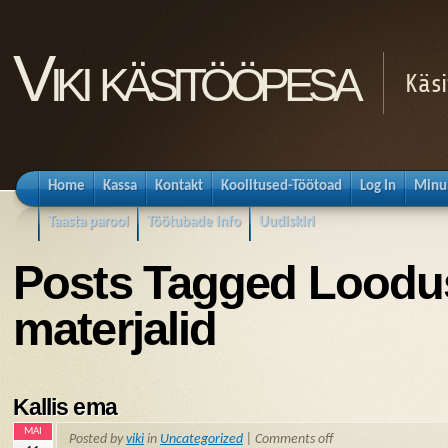
Viki käsitööpesa
Käsi
Home
Kassa
Kontakt
Koolitused-Töötoad
Log In
Minu
Taasta parool
Töötubade info
Uudiskiri
Posts Tagged Loodu
materjalid
Kallis ema
MAI
Posted by
viki
in
Uncategorized
|
Comments off