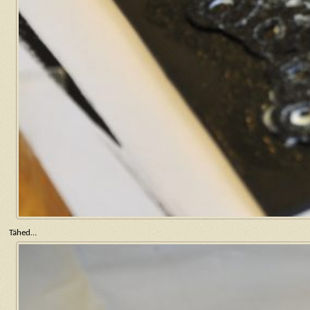
Tähed…