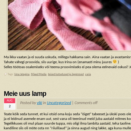
Ma ikka vaatan ja ei suuda uskuda, millega hakkama sain. Aina vaatan ja avastamisr
Tahate vähegi proovida, siis uurige, kus Irina on (enamasti minu juures
)
Selles töötoas osalemiseks või teema proovimiseks ei pea olema eelnevaid oskusi! J
Tags:
Irina Jelagina
,
Mixed Media
,
teised katsetused ja õppimised
,
varia
Meie uus lamp
AUG
Posted by
viki
in
Uncategorized
|
Comments off
2
Teate kõik seda tunnet, et kui otsid oma koju seda “õiget” tabeeset ja ükski poes ol
ja ei leidnud asemele enam uut, sest vana oli teeninud meid juba aastaid mitmes kod
Tegelikkuses oli mul plaan suurde tuppa, mis oligi ilma lambita aastaid, teha taoline.
kandiline siis oli mõte osta nn “riiulilaud” ja sinna augud ning lakke, aga kuna mulle