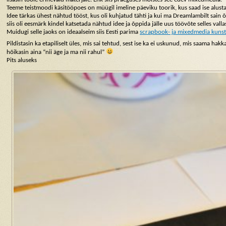
Teeme teistmoodi käsitööpoes on müügil imeline päeviku toorik, kus saad ise alust
Idee tärkas ühest nähtud tööst, kus oli kuhjatud tähti ja kui ma Dreamlambilt sain õ
siis oli eesmärk kindel katsetada nähtud idee ja õppida jälle uus töövõte selles valla
Muidugi selle jaoks on ideaalseim siis Eesti parima
scrapbook- ja mixedmedia kunstn
Pildistasin ka etapiliselt üles, mis sai tehtud, sest ise ka ei uskunud, mis saama ha
hõikasin aina “nii äge ja ma nii rahul”
Pits aluseks