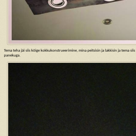
Tema teha jäi siis kõige kokkukonstrueerimine, mina peitsisin ja lakkisin ja tema siis
panekuga.