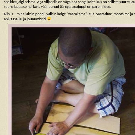
see idee jäigi seisma. Aga Viljandis on väga hää söögi koht, kus on selliste suurte l
suure laua asemel kaks väändunud äärega lauajuppi on parem idee.
Niisiis….mina läksin poodi, valisin kõige “väärakama” laua. Vaatasime, mõõtsime ja s
abikaasa ilu ja jõunumbrid