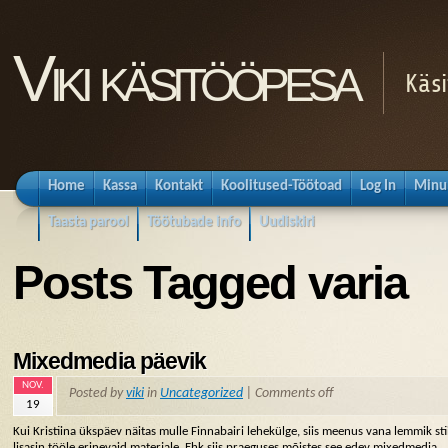
Viki käsitööpesa
Käsi
Home
Kassa
Kontakt
Koolitused-Töötoad
Log In
Minu
Taasta parool
Töötubade info
Uudiskiri
Posts Tagged varia
Mixedmedia päevik
NOV.
Posted by
viki
in
Uncategorized
|
Comments off
19
Kui Kristiina ükspäev näitas mulle Finnabairi lehekülge, siis meenus vana lemmik stii
lisasin tööle erinevaid materjale. Ehk siis praeguses mõistes see edev mixedmedia.