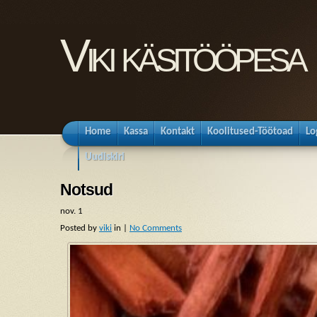
Viki käsitööpesa
Home
Kassa
Kontakt
Koolitused-Töötoad
Lo
Uudiskiri
Notsud
nov.
1
Posted by
viki
in |
No Comments