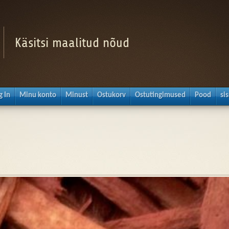
Käsitsi maalitud nõud
g In
Minu konto
Minust
Ostukorv
Ostutingimused
Pood
si