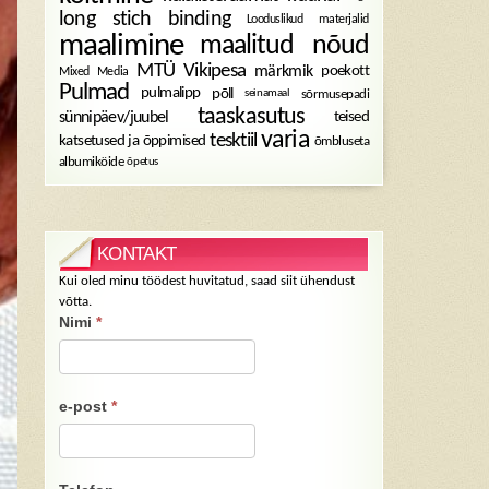
long stich binding
Looduslikud materjalid
maalimine
maalitud nõud
MTÜ Vikipesa
märkmik
poekott
Mixed Media
Pulmad
pulmalipp
põll
sõrmusepadi
seinamaal
taaskasutus
sünnipäev/juubel
teised
varia
tesktiil
katsetused ja õppimised
õmbluseta
albumiköide
õpetus
KONTAKT
Kui oled minu töödest huvitatud, saad siit ühendust
võtta.
Nimi
*
e-post
*