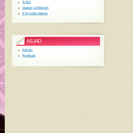
TriibZ
Vaatan ja Klõpsin
X by Leila Neima
ASJAD
Admin
Postkast