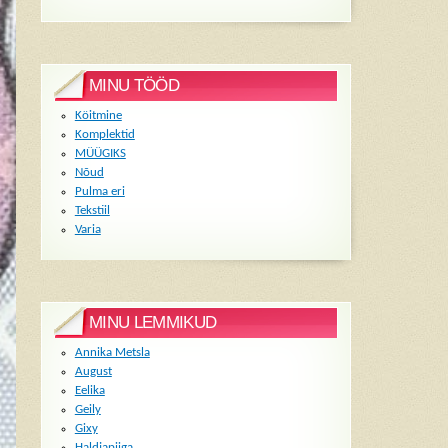
MINU TÖÖD
Köitmine
Komplektid
MÜÜGIKS
Nõud
Pulma eri
Tekstiil
Varia
MINU LEMMIKUD
Annika Metsla
August
Eelika
Geily
Gixy
Haldjapiiga