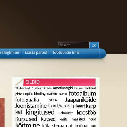
sselogimine
Taasta parool
Töötubade info
SILDID
ametimärgid
albumiköide
belgia peidetud
"Köites Kokku"
fotoalbum
coptic binding
piste
dvd/foto kaaned
fotograafia
Jaapaniköide
INDIA
karp
Joonistamine
kaardi/rahakarp
kaart
kingitused
koostöö
kell
kohakaart
Kursused
kutsed
käsitsi maalitud nõud
köitmine
külalisteraamat
küünal
logo