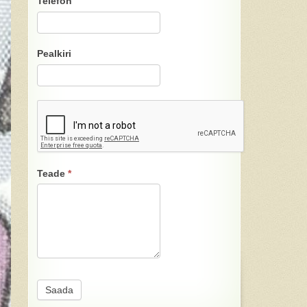
Telefon
Pealkiri
Teade
*