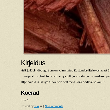
Kirjeldus
Helkija läbimõõduga 6cm on valmistatud EL standarditele vastavast 3M
Kuna peale on trükitud eridisainiga pilt (arvestatud on võimalikult pal
Olge hoitud ja liikuge turvaliselt, sest meid kõiki oodatakse koju ?
Koerad
nov.
1
Posted by
viki
in |
No Comments