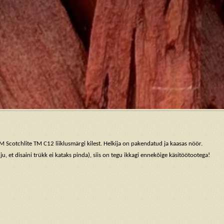
 Scotchlite TM C12 liiklusmärgi kilest. Helkija on pakendatud ja kaasas nöör.
ju, et disaini trükk ei kataks pinda), siis on tegu ikkagi ennekõige käsitöötootega!