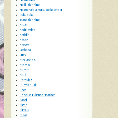
Hellik (kinnine)
Helmehaldja kursuste kalender
Ilukuduja
Jaana (kinnine)
KADI
Kadri Valge
Käthlin
Keson
Kreysy
Leekpea
Lucy
Marianne S
Mdm B
MIMM
Mull
Põrgukiz
Puhvis Kukk
Rees
Rohelise Luksuse Häärber
Sapsi
Signe
Sirtsuk
SUSA