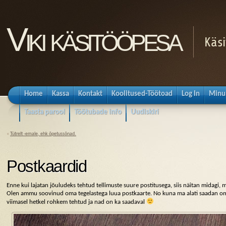
Viki käsitööpesa
Käsi
Home
Kassa
Kontakt
Koolitused-Töötoad
Log In
Minu
Taasta parool
Töötubade info
Uudiskiri
«
Tütrelt -emale, ehk õpetussõnad.
Postkaardid
Enne kui lajatan jõuludeks tehtud tellimuste suure postitusega, siis näitan midagi, 
Olen ammu soovinud oma tegelastega luua postkaarte. No kuna ma alati saadan oma 
viimasel hetkel rohkem tehtud ja nad on ka saadaval