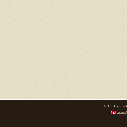
Arclite theme by
d
Entries 