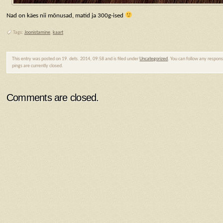
Nad on käes nii mõnusad, matid ja 300g-ised
Tags:
Joonistamine
,
kaart
This entry was posted on 19. dets. 2014, 09:58 and is filed under
Uncategorized
. You can follow any respons
pings are currently closed.
Comments are closed.