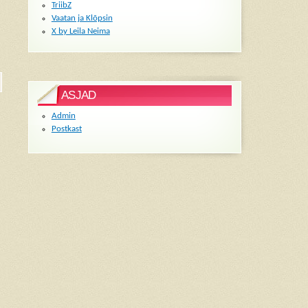
TriibZ
Vaatan ja Klõpsin
X by Leila Neima
ASJAD
Admin
Postkast