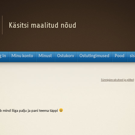
Käsitsi maalitud nõud
g In
Minu konto
Minust
Ostukorv
Ostutingimused
Pood
si
Sünnipäevakutsed ja põlled
b mind liiga palju ja pani teema täppi