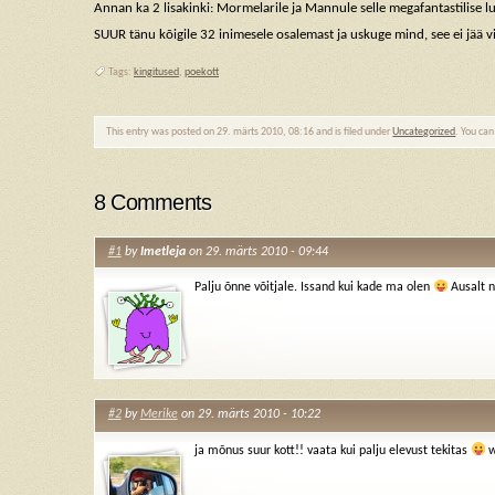
Annan ka 2 lisakinki: Mormelarile ja Mannule selle megafantastilise l
SUUR tänu kõigile 32 inimesele osalemast ja uskuge mind, see ei jää 
Tags:
kingitused
,
poekott
This entry was posted on 29. märts 2010, 08:16 and is filed under
Uncategorized
. You can
8 Comments
#1
by
Imetleja
on 29. märts 2010 - 09:44
Palju õnne võitjale. Issand kui kade ma olen
Ausalt n
#2
by
Merike
on 29. märts 2010 - 10:22
ja mõnus suur kott!! vaata kui palju elevust tekitas
w