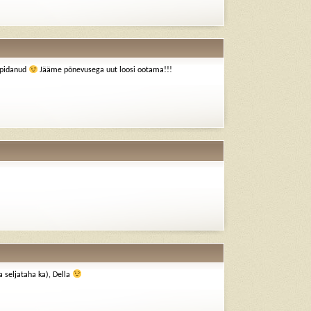
i pidanud
Jääme põnevusega uut loosi ootama!!!
ja seljataha ka), Della