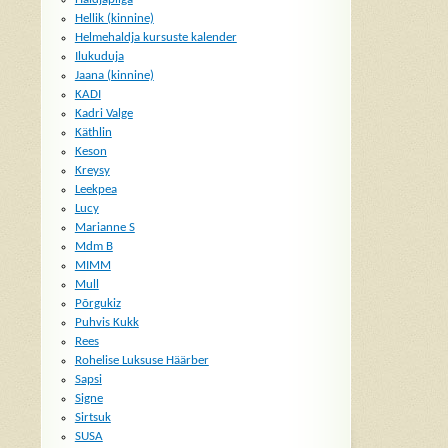
Hellik (kinnine)
Helmehaldja kursuste kalender
Ilukuduja
Jaana (kinnine)
KADI
Kadri Valge
Käthlin
Keson
Kreysy
Leekpea
Lucy
Marianne S
Mdm B
MIMM
Mull
Põrgukiz
Puhvis Kukk
Rees
Rohelise Luksuse Häärber
Sapsi
Signe
Sirtsuk
SUSA