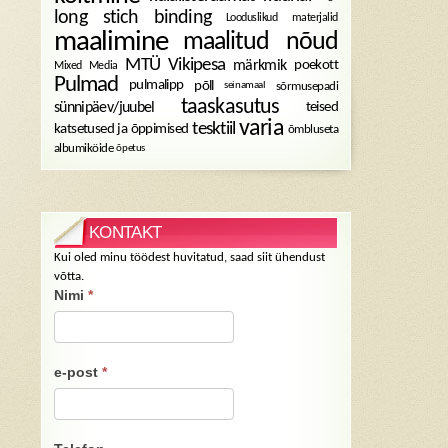
long stich binding
Looduslikud materjalid
maalimine
maalitud nõud
MTÜ Vikipesa
märkmik
poekott
Mixed Media
Pulmad
pulmalipp
põll
sõrmusepadi
seinamaal
taaskasutus
sünnipäev/juubel
teised
varia
tesktiil
katsetused ja õppimised
õmbluseta
albumiköide
õpetus
KONTAKT
Kui oled minu töödest huvitatud, saad siit ühendust
võtta.
Nimi
*
e-post
*