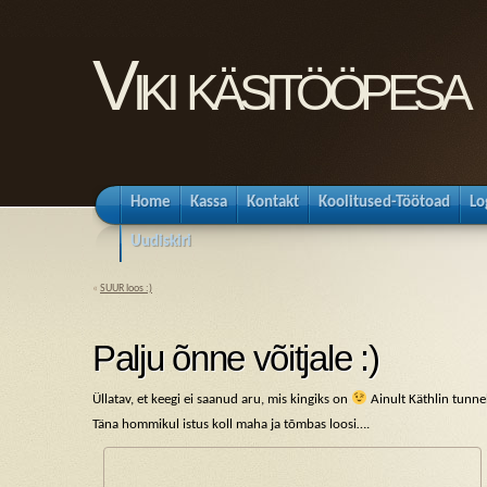
Viki käsitööpesa
Home
Kassa
Kontakt
Koolitused-Töötoad
Lo
Uudiskiri
«
SUUR loos :)
Palju õnne võitjale :)
Üllatav, et keegi ei saanud aru, mis kingiks on
Ainult Käthlin tunne
Täna hommikul istus koll maha ja tõmbas loosi….