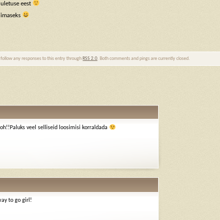
uuletuse eest
viimaseks
 follow any responses to this entry through
RSS 2.0
. Both comments and pings are currently closed.
oh!!Paluks veel selliseid loosimisi korraldada
ay to go girl!