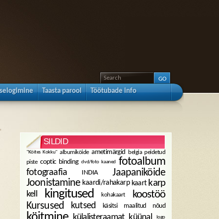
sselogimine
Taasta parool
Töötubade info
»
SILDID
ametimärgid
albumiköide
belgia peidetud
"Köites Kokku"
fotoalbum
coptic binding
piste
dvd/foto kaaned
fotograafia
Jaapaniköide
INDIA
karp
Joonistamine
kaardi/rahakarp
kaart
kingitused
koostöö
kell
kohakaart
Kursused
kutsed
käsitsi maalitud nõud
köitmine
külalisteraamat
küünal
logo