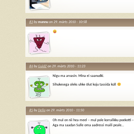
#3
by
mannu
on 29. märts 2010 - 10:58
#4
by
GuidZ
on 29. märts 2010 - 11:23
Nigu ma arvasin. Mina ei saanudki.
Sihukesega oleks uhke õlut koju tassida küll
#5
by
Della
on 29. märts 2010 - 11:50
Oh mul on nii hea meel – mul pole korralikku poekotti 
Aga ma saadan Sulle oma aadressi maili peale…