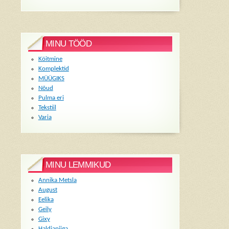
MINU TÖÖD
Köitmine
Komplektid
MÜÜGIKS
Nõud
Pulma eri
Tekstiil
Varia
MINU LEMMIKUD
Annika Metsla
August
Eelika
Geily
Gixy
Haldjapiiga