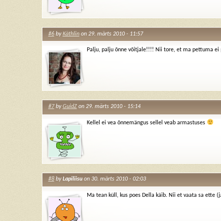
#6
by
Käthlin
on 29. märts 2010 - 11:57
Palju, palju õnne võitjale!!!! Nii tore, et ma pettuma e
#7
by
GuidZ
on 29. märts 2010 - 15:14
Kellel ei vea õnnemängus sellel veab armastuses
#8
by
Lapiliisu
on 30. märts 2010 - 02:03
Ma tean küll, kus poes Della käib. Nii et vaata sa ette (