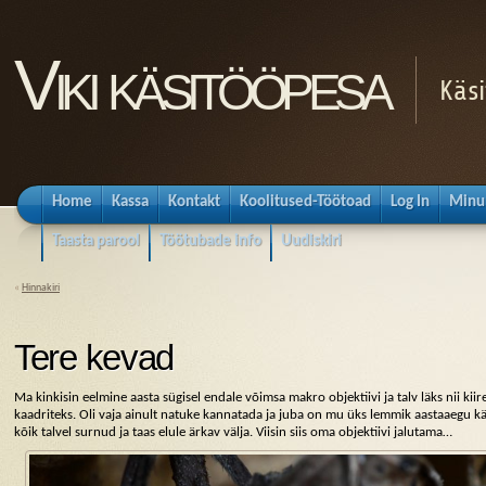
Viki käsitööpesa
Käsi
Home
Kassa
Kontakt
Koolitused-Töötoad
Log In
Minu
Taasta parool
Töötubade info
Uudiskiri
«
Hinnakiri
Tere kevad
Ma kinkisin eelmine aasta sügisel endale võimsa makro objektiivi ja talv läks nii kiire
kaadriteks. Oli vaja ainult natuke kannatada ja juba on mu üks lemmik aastaaegu k
kõik talvel surnud ja taas elule ärkav välja. Viisin siis oma objektiivi jalutama…