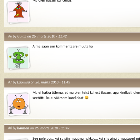
Ma olen ilusam kui Guidz!
#6
by
GuidZ
on 26. märts 2010 - 11:42
A ma saan siin kommentaare muuta ka
#7
by
Lapiliisu
on 26. märts 2010 - 11:43
Ma ei hakka ütlema, et ma olen teist kahest ilusam, aga kindlasti ole
seetõttu ka auväärsem kandidaat
#8
by
karmen
on 26. märts 2010 - 11:47
See pole aus.. kui sa siin muutma hakkad… kui siis ainult muutused m