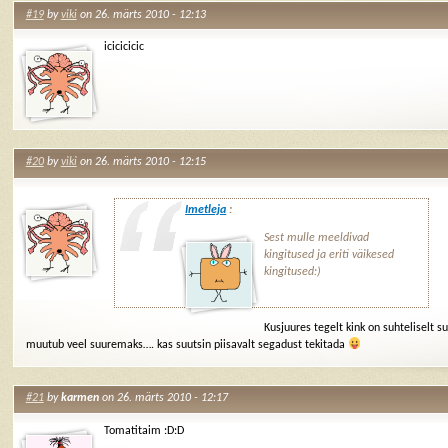
#19
by
viki
on 26. märts 2010 - 12:13
icicicicic
#20
by
viki
on 26. märts 2010 - 12:15
Imetleja
:
Sest mulle meeldivad
kingitused ja eriti väikesed
kingitused:)
Kusjuures tegelt kink on suhteliselt s
muutub veel suuremaks…. kas suutsin piisavalt segadust tekitada
#21
by
karmen
on 26. märts 2010 - 12:17
Tomatitaim :D:D