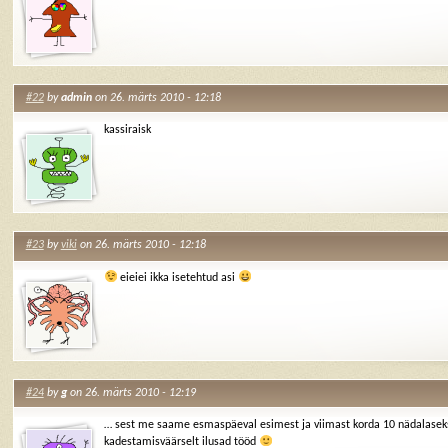
#22
by
admin
on 26. märts 2010 - 12:18
kassiraisk
#23
by
viki
on 26. märts 2010 - 12:18
eieiei ikka isetehtud asi
#24
by
g
on 26. märts 2010 - 12:19
… sest me saame esmaspäeval esimest ja viimast korda 10 nädalaseksj
kadestamisväärselt ilusad tööd