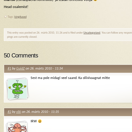
Head osalemist!
Tags:
kingitused
This entry was posted on 26. märts 2010, 11:26 and is filed under
Uncategorized
. You can follow any respon
pings are currently closed.
50 Comments
#1
by
GuidZ
on 26. märts 2010 - 11:34
Sest ma pole midagi veel saand. Ka oliivivaagnat mitte
#2
by
viki
on 26. märts 2010 - 11:35
IRW