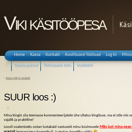
Viki käsitööpesa
Käsi
Home
Kassa
Kontakt
Koolitused-Töötoad
Log In
Minu
Taasta parool
Töötubade info
Uudiskiri
«
Koera põll ja medalid
SUUR loos :)
Mina kingin siia teemasse kommenteerijatele ühe üllatus kingituse, ma ei ütle mis 
vajalik ja praktiline!
Loosil osalemiseks ootan lustakaid vastuseid minu küsimusele
Miks just mina pean 
märtsil
(esmaspäeva hommikul) ja teatan õnneliku võitja