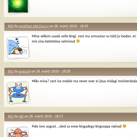
#40
by
unetiiger ehk Eva-Ly
on 26. märts 2010 - 16:39
Mina võiksin saada selle kingi, sest ma armastan su töid ja loodan, et 
mis sinu kätetööna valminud
#41
by
august4
on 26. märts 2010 - 18:28
Miks mina? sest ise endale ma never ever ei jõua midagi meisterdad
#42
by
viki
on 26. märts 2010 - 18:57
Pole ime august….oled sa enne kingadega kingseppa näinud