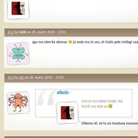
#12
by
Celdi
on 26. märts 2010 - 12:01
aga ma olen ka olemas
ja seda ma ei usu, et Guits pole midagi sa
#13
by
viki
on 26. märts 2010 - 12:03
pilleriin
:
sest et ma tahan teada, kui
SUUR see kink on
Ütleme nii, et ta on muutuva suurus