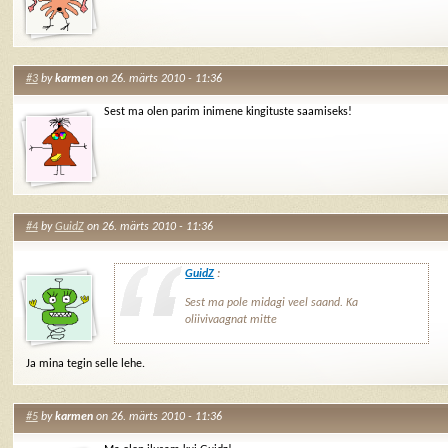
#3
by
karmen
on 26. märts 2010 - 11:36
Sest ma olen parim inimene kingituste saamiseks!
#4
by
GuidZ
on 26. märts 2010 - 11:36
GuidZ
:
Sest ma pole midagi veel saand. Ka
oliivivaagnat mitte
Ja mina tegin selle lehe.
#5
by
karmen
on 26. märts 2010 - 11:36