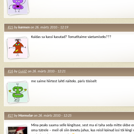
#25
by
karmen
on 26. märts 2010 - 12:19
Kuidas sa kassi kasutad? Tomatitaime väetamiseks???
#26
by
GuidZ
on 26. märts 2010 - 12:21
me saime hiirtest lahti näiteks. päris tõsiselt
#27
by
Mormelar
on 26. märts 2010 - 12:25
Mina peaks saama selle kingituse, sest ma ei taha seda mitte üldse e
oma tütrele – meil oli siin õnnetu juhus, kus reisil käinud issi tõi kingi 