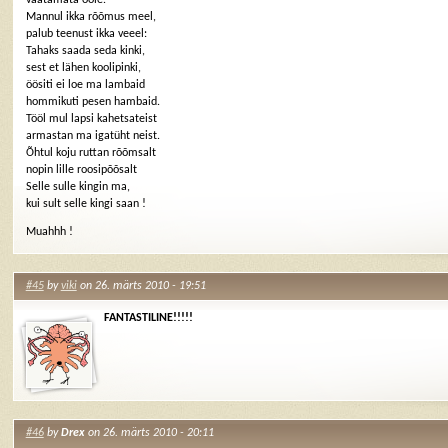
Mannul ikka rõõmus meel,
palub teenust ikka veeel:
Tahaks saada seda kinki,
sest et lähen koolipinki,
öösiti ei loe ma lambaid
hommikuti pesen hambaid.
Tööl mul lapsi kahetsateist
armastan ma igatüht neist.
Õhtul koju ruttan rõõmsalt
nopin lille roosipõõsalt
Selle sulle kingin ma,
kui sult selle kingi saan !
Muahhh !
#45
by
viki
on 26. märts 2010 - 19:51
FANTASTILINE!!!!!
#46
by
Drex
on 26. märts 2010 - 20:11