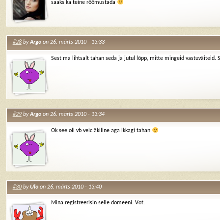
saaks ka teine rõõmustada
#28
by
Argo
on 26. märts 2010 - 13:33
Sest ma lihtsalt tahan seda ja jutul lõpp, mitte mingeid vastuväiteid.
#29
by
Argo
on 26. märts 2010 - 13:34
Ok see oli vb veic äkiline aga ikkagi tahan
#30
by
Ülo
on 26. märts 2010 - 13:40
Mina registreerisin selle domeeni. Vot.