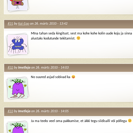
#31
by
Kai-Epp
on 26. märts 2010 - 13:42
MIna tahan seda kingitust, sest ma kohe kohe kolin uude koju ja sinna 
alustaks kodutunde tekitamist.
#32
by
Imetleja
on 26. märts 2010 - 14:03
No suured asjad sobivad ka
#33
by
Imetleja
on 26. märts 2010 - 14:05
Ja ma teeks veel oma pakkumise, et äkki tegu siidisalli või põllega