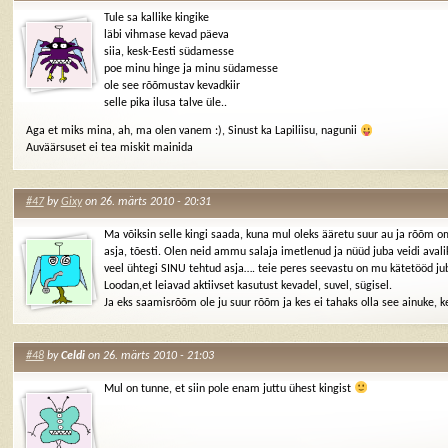
Tule sa kallike kingike
läbi vihmase kevad päeva
siia, kesk-Eesti südamesse
poe minu hinge ja minu südamesse
ole see rõõmustav kevadkiir
selle pika ilusa talve üle..
Aga et miks mina, ah, ma olen vanem :), Sinust ka Lapiliisu, nagunii
Auväärsuset ei tea miskit mainida
#47
by
Gixy
on 26. märts 2010 - 20:31
Ma võiksin selle kingi saada, kuna mul oleks ääretu suur au ja rõõm 
asja, tõesti. Olen neid ammu salaja imetlenud ja nüüd juba veidi avalik
veel ühtegi SINU tehtud asja…. teie peres seevastu on mu kätetööd juba
Loodan,et leiavad aktiivset kasutust kevadel, suvel, sügisel.
Ja eks saamisrõõm ole ju suur rõõm ja kes ei tahaks olla see ainuke, k
#48
by
Celdi
on 26. märts 2010 - 21:03
Mul on tunne, et siin pole enam juttu ühest kingist