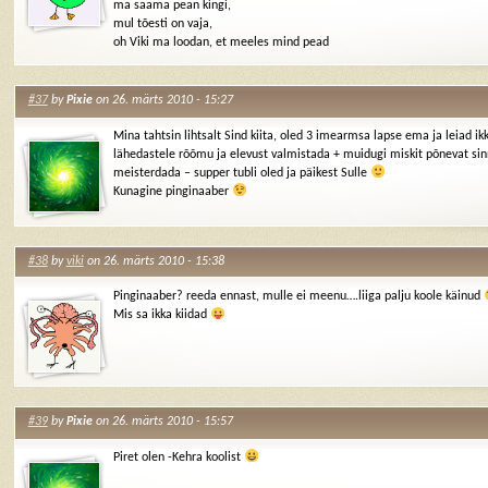
ma saama pean kingi,
mul tõesti on vaja,
oh Viki ma loodan, et meeles mind pead
#37
by
Pixie
on 26. märts 2010 - 15:27
Mina tahtsin lihtsalt Sind kiita, oled 3 imearmsa lapse ema ja leiad i
lähedastele rõõmu ja elevust valmistada + muidugi miskit põnevat sin
meisterdada – supper tubli oled ja päikest Sulle
Kunagine pinginaaber
#38
by
viki
on 26. märts 2010 - 15:38
Pinginaaber? reeda ennast, mulle ei meenu….liiga palju koole käinud
Mis sa ikka kiidad
#39
by
Pixie
on 26. märts 2010 - 15:57
Piret olen -Kehra koolist