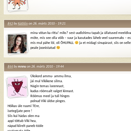
#43
by
Käthlin
on 26. märts 2010 - 19:21
mina võtan ka ritta! miks? sest uudishimu tapab ja üllatused meeldiva
mõte, mis see olla võib – suur ja kasutades läheb veel suuremaks – e
mis mul pähe lõi, oli ÕHUPALL
ja et midagi sinupärast, siis on selle
peale joonistatud
#44
by
mnnu
on 26. märts 2010 - 19:44
Ükskord ammu- ammu ilma,
jäi mul Vikikene silma.
Nägin temas iseennast,
kudus rõõmsalt valget kinnast.
Rõõmus meel ja tuli hinges
polnud Viki üldse pinges.
Hõikas üle ruumi TEre,
isetegijate pere !
Siis kui hädas olen ma
appi tõttab Viki hea,
näpud kiirelt paneb tööle
vaatamata ööle.