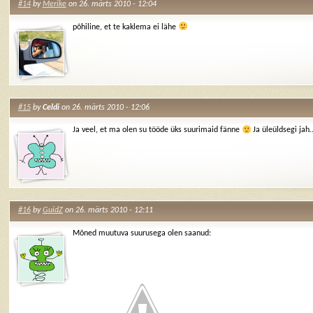
#14
by
Merike
on 26. märts 2010 - 12:04
põhiline, et te kaklema ei lähe
#15
by
Celdi
on 26. märts 2010 - 12:06
Ja veel, et ma olen su tööde üks suurimaid fänne
Ja üleüldsegi ja
#16
by
GuidZ
on 26. märts 2010 - 12:11
Mõned muutuva suurusega olen saanud: