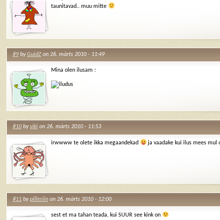
taunitavad.. muu mitte
#9
by
GuidZ
on 26. märts 2010 - 11:49
Mina olen ilusam :
#10
by
viki
on 26. märts 2010 - 11:53
irwwww te olete ikka megaandekad
ja vaadake kui ilus mees mul
#11
by
pilleriin
on 26. märts 2010 - 12:00
sest et ma tahan teada, kui SUUR see kink on