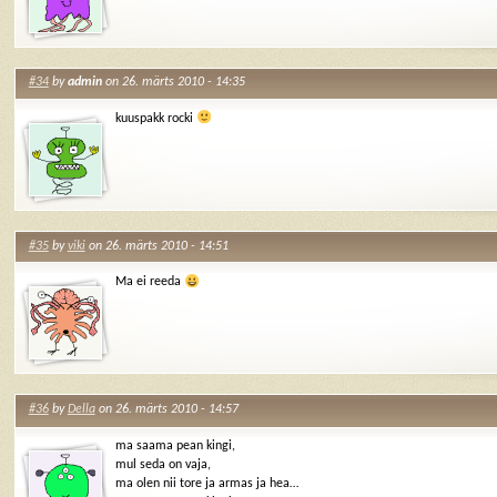
#34
by
admin
on 26. märts 2010 - 14:35
kuuspakk rocki
#35
by
viki
on 26. märts 2010 - 14:51
Ma ei reeda
#36
by
Della
on 26. märts 2010 - 14:57
ma saama pean kingi,
mul seda on vaja,
ma olen nii tore ja armas ja hea…