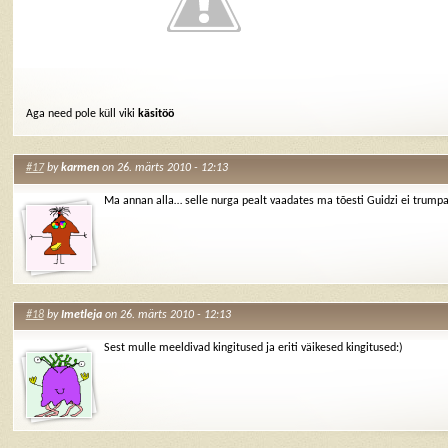
Aga need pole küll viki
käsitöö
#17
by
karmen
on 26. märts 2010 - 12:13
Ma annan alla… selle nurga pealt vaadates ma tõesti Guidzi ei trumpa
#18
by
Imetleja
on 26. märts 2010 - 12:13
Sest mulle meeldivad kingitused ja eriti väikesed kingitused:)