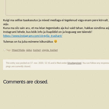
Kuigi ma sellise taaskasutus ja mixed mediaga ei tegelenud väga enam pere kõrvalt,
asju.
Kuna ma siis sain aru, et ma leian tegemiseks aja kui vaid tahan, hakkas sündima as
Instagrami lehele, kus kõik info ja lisapildid on ja koguaeg see täieneb!
https://www.instagram.com/virgylia_trashart/
Tulemas on ka juba esimene isikunäitus
Tags:
Mixed Media
,
näitus
,
trashart
,
virgylia_trashart
This entry was posted on 17. nov. 2020, 12:15 and is filed under
Uncategorized
. You can follow any respons
pings are currently closed.
Comments are closed.