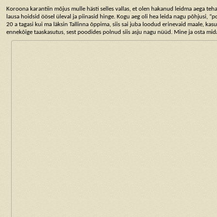
Koroona karantiin mõjus mulle hästi selles vallas, et olen hakanud leidma aega teha
lausa hoidsid öösel üleval ja piinasid hinge. Kogu aeg oli hea leida nagu põhjusi, “pol
20 a tagasi kui ma läksin Tallinna õppima, siis sai juba loodud erinevaid maale, kas
ennekõige taaskasutus, sest poodides polnud siis asju nagu nüüd. Mine ja osta mid