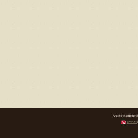
Arclite theme by
d
Entries 