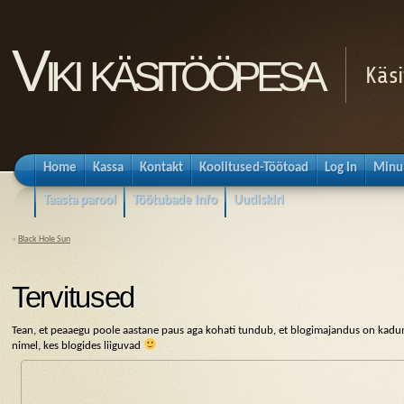
Viki käsitööpesa
Käsi
Home
Kassa
Kontakt
Koolitused-Töötoad
Log In
Minu
Taasta parool
Töötubade info
Uudiskiri
«
Black Hole Sun
Tervitused
Tean, et peaaegu poole aastane paus aga kohati tundub, et blogimajandus on kad
nimel, kes blogides liiguvad