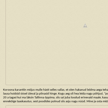
Koroona karantiin mõjus mulle hästi selles vallas, et olen hakanud leidma aega teha
lausa hoidsid öösel üleval ja piinasid hinge. Kogu aeg oli hea leida nagu põhjusi, “pol
20 a tagasi kui ma läksin Tallinna õppima, siis sai juba loodud erinevaid maale, kas
ennekõige taaskasutus, sest poodides polnud siis asju nagu nüüd. Mine ja osta mid