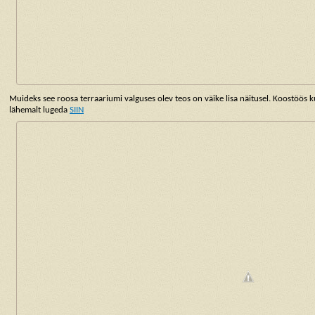
Muideks see roosa terraariumi valguses olev teos on väike lisa näitusel. Koostöös k
lähemalt lugeda
SIIN