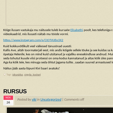
Kõige ilusam vastukaja mu näitusele tuleb kursaõe
Elisabethi
poolt, kes telefoniga 
videokaadrid, mis ilusasti näitab mu tööde vormi.
https://www.instagram.com/p/CIOTVUEp3X2
Kuid kokkuvõtlikult veel väikesed tänusõnad uuesti:
Kallis Ave, aitäh toormaterjali eest, mis andis kõigele sellele tõuke ja see kuidas sa k
õpetaja Helenile, kes on mind kuid utsitanud ja vajaliku enesekindluse andnud. M
seda tohutut kuude viisi protsessi on oma kodus kannatanud ja aitas kõik üles pan
Aga ka kõik teie, kes minuga seda õhtut jagama tulite…saadan suured armastused t
Näitus jääb aasta lõpuni Kivi baari avatuks!
Tags:
isikunäitus
,
virgylia_trashart
RURSUS
NOV.
Posted by
viki
in
Uncategorized
|
Comments off
26