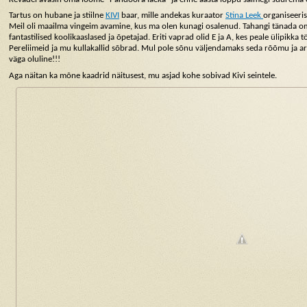
Tartus on hubane ja stiilne
KIVI
baar, mille andekas kuraator
Stina Leek
organiseeris
Meil oli maailma vingeim avamine, kus ma olen kunagi osalenud. Tahangi tänada oma
fantastilised koolikaaslased ja õpetajad. Eriti vaprad olid E ja A, kes peale ülipikka
Pereliimeid ja mu kullakallid sõbrad. Mul pole sõnu väljendamaks seda rõõmu ja ar
väga oluline!!!
Aga näitan ka mõne kaadrid näitusest, mu asjad kohe sobivad Kivi seintele.