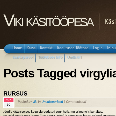
Viki käsitööpesa
Käsi
Home
Kassa
Kontakt
Koolitused-Töötoad
Log In
Minu
Taasta parool
Töötubade info
Uudiskiri
Posts Tagged virgyli
RURSUS
NOV.
Posted by
viki
in
Uncategorized
|
Comments off
30
Jõudis kätte see pea kogu elu oodatud suur hetk, mu esimene isikunäitus.
Kevadel avasin oma loome “Pandoora laeka” ja enne aasta lõppu saimegi suurema o