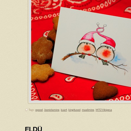
Tags:
epood
,
Joonistamine
,
kaart
,
kingitused
,
maalimine
,
MTÜ Vikipesa
ELDÜ