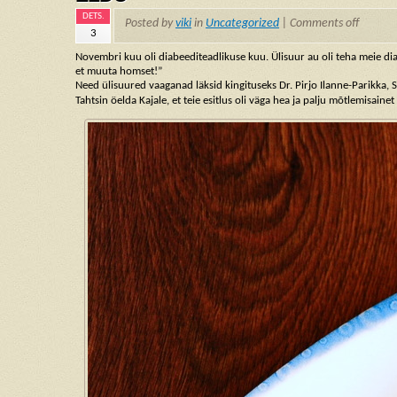
DETS.
Posted by
viki
in
Uncategorized
|
Comments off
3
Novembri kuu oli diabeediteadlikuse kuu. Ülisuur au oli teha meie di
et muuta homset!”
Need ülisuured vaaganad läksid kingituseks Dr. Pirjo Ilanne-Parikka,
Tahtsin öelda Kajale, et teie esitlus oli väga hea ja palju mõtlemisai