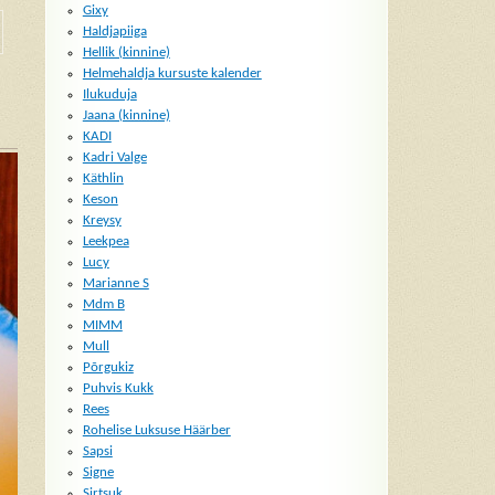
Gixy
Haldjapiiga
Hellik (kinnine)
Helmehaldja kursuste kalender
Ilukuduja
Jaana (kinnine)
KADI
Kadri Valge
Käthlin
Keson
Kreysy
Leekpea
Lucy
Marianne S
Mdm B
MIMM
Mull
Põrgukiz
Puhvis Kukk
Rees
Rohelise Luksuse Häärber
Sapsi
Signe
Sirtsuk