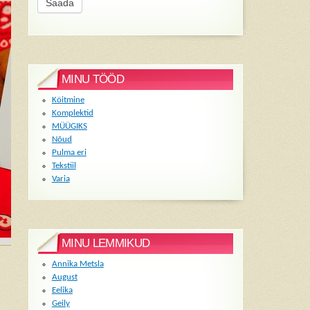
MINU TÖÖD
Köitmine
Komplektid
MÜÜGIKS
Nõud
Pulma eri
Tekstiil
Varia
MINU LEMMIKUD
Annika Metsla
August
Eelika
Geily