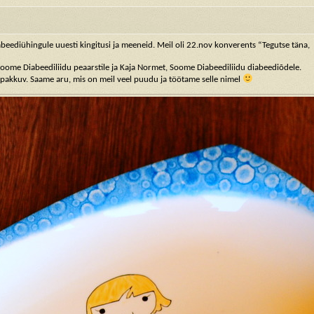
abeediühingule uuesti kingitusi ja meeneid. Meil oli 22.nov konverents “Tegutse täna,
 Soome Diabeediliidu peaarstile ja Kaja Normet, Soome Diabeediliidu diabeediõdele.
net pakkuv. Saame aru, mis on meil veel puudu ja töötame selle nimel