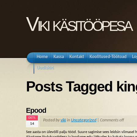
Viki käsitööpesa
Home
Kassa
Kontakt
Koolitused-Töötoad
Lo
Uudiskiri
Posts Tagged kin
Epood
DETS.
Posted by
viki
in
Uncategorized
|
Comments off
14
See aasta on ülevõlli palju tööd. Suure sagimise sees leidsin viimase
Alustame jõulukaartidega ja loodame edu jätkudes ka hakata looma m