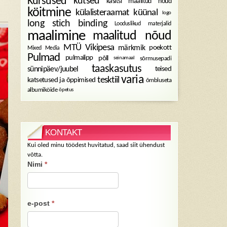
Kursused
kutsed
käsitsi maalitud nõud
köitmine
külalisteraamat
küünal
logo
long stich binding
Looduslikud materjalid
maalimine
maalitud nõud
MTÜ Vikipesa
märkmik
poekott
Mixed Media
Pulmad
pulmalipp
põll
sõrmusepadi
seinamaal
taaskasutus
sünnipäev/juubel
teised
varia
tesktiil
katsetused ja õppimised
õmbluseta
albumiköide
õpetus
KONTAKT
Kui oled minu töödest huvitatud, saad siit ühendust
võtta.
Nimi
*
e-post
*