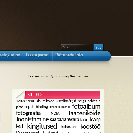
sselogimine
Taasta parool
Töötubade info
You are currently browsing the archives.
SILDID
ametimärgid
albumiköide
belgia peidetud
"Köites Kokku"
fotoalbum
coptic binding
piste
dvd/foto kaaned
fotograafia
Jaapaniköide
INDIA
karp
Joonistamine
kaardi/rahakarp
kaart
kingitused
koostöö
kell
kohakaart