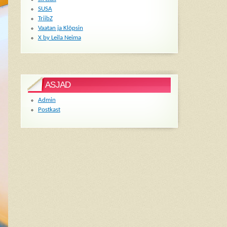
SUSA
TriibZ
Vaatan ja Klõpsin
X by Leila Neima
ASJAD
Admin
Postkast