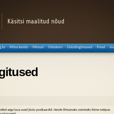
Käsitsi maalitud nõud
g In
Minu konto
Minust
Ostukorv
Ostutingimused
Pood
si
gitused
l hetkel aega luua uued jõulu postkaardid. Nende lihtsamaks ostmiseks lõime netipoe.
uid tooteid.