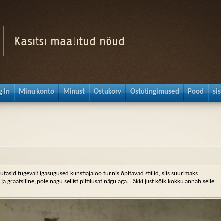
Käsitsi maalitud nõud
g In
Minu konto
Minust
Ostukorv
Ostutingimused
Pood
si
tasid tugevalt igasugused kunstiajaloo tunnis õpitavad stiilid, siis suurimaks
ja graatsiline, pole nagu sellist piltilusat nägu aga….äkki just kõik kokku annab selle