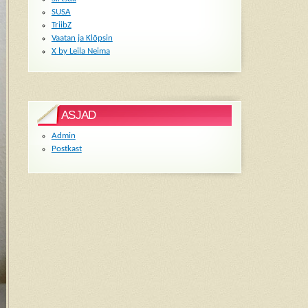
SUSA
TriibZ
Vaatan ja Klõpsin
X by Leila Neima
ASJAD
Admin
Postkast