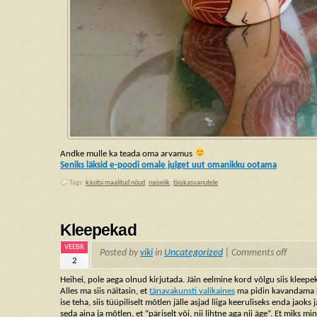
Andke mulle ka teada oma arvamus
Seniks läksid e-poodi omale julget uut omanikku ootama
Tags:
käsitsi maalitud nõud
,
naiselik
,
täiskasvanutele
Kleepekad
VEEBR
Posted by
viki
in
Uncategorized
|
Comments off
2
Heihei, pole aega olnud kirjutada. Jäin eelmine kord võlgu siis kleepek
Alles ma siis näitasin, et
tänavakunsti valikaines
ma pidin kavandama ka
ise teha, siis tüüpiliselt mõtlen jälle asjad liiga keeruliseks enda jaok
seda aina ja mõtlen, et “päriselt või, nii lihtne aga nii äge”. Et miks mina