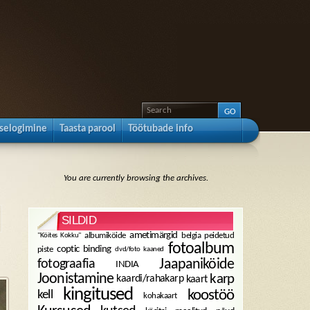
sselogimine
Taasta parool
Töötubade info
You are currently browsing the archives.
SILDID
ametimärgid
albumiköide
belgia peidetud
"Köites Kokku"
fotoalbum
coptic binding
piste
dvd/foto kaaned
fotograafia
Jaapaniköide
INDIA
karp
Joonistamine
kaardi/rahakarp
kaart
kingitused
koostöö
kell
kohakaart