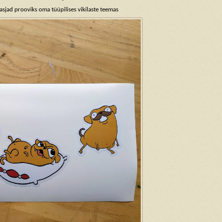
asjad prooviks oma tüüpilises vikilaste teemas