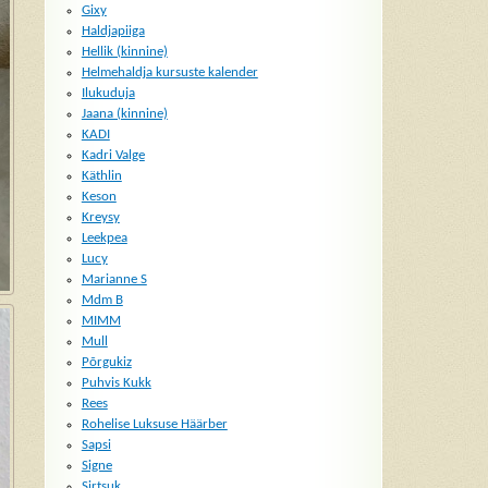
Gixy
Haldjapiiga
Hellik (kinnine)
Helmehaldja kursuste kalender
Ilukuduja
Jaana (kinnine)
KADI
Kadri Valge
Käthlin
Keson
Kreysy
Leekpea
Lucy
Marianne S
Mdm B
MIMM
Mull
Põrgukiz
Puhvis Kukk
Rees
Rohelise Luksuse Häärber
Sapsi
Signe
Sirtsuk