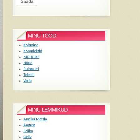
MINU TÖÖD
Köitmine
Komplektid
MÜÜGIKS
Nõud
Pulma eri
Tekstiil
Varia
MINU LEMMIKUD
Annika Metsla
August
Eelika
Geily