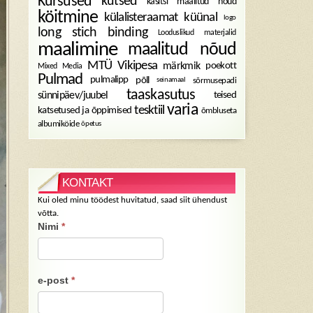
Kursused
kutsed
käsitsi maalitud nõud
köitmine
külalisteraamat
küünal
logo
long stich binding
Looduslikud materjalid
maalimine
maalitud nõud
MTÜ Vikipesa
märkmik
poekott
Mixed Media
Pulmad
pulmalipp
põll
sõrmusepadi
seinamaal
taaskasutus
sünnipäev/juubel
teised
varia
tesktiil
katsetused ja õppimised
õmbluseta
albumiköide
õpetus
KONTAKT
Kui oled minu töödest huvitatud, saad siit ühendust
võtta.
Nimi
*
e-post
*