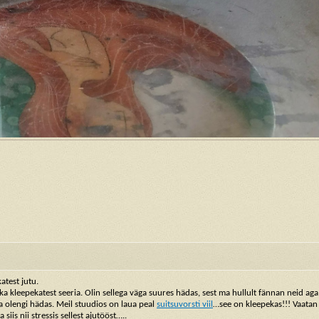
atest jutu.
 kleepekatest seeria. Olin sellega väga suures hädas, sest ma hullult fännan neid aga
s ja olengi hädas. Meil stuudios on laua peal
suitsuvorsti viil
…see on kleepekas!!! Vaatan
 siis nii stressis sellest ajutööst…..