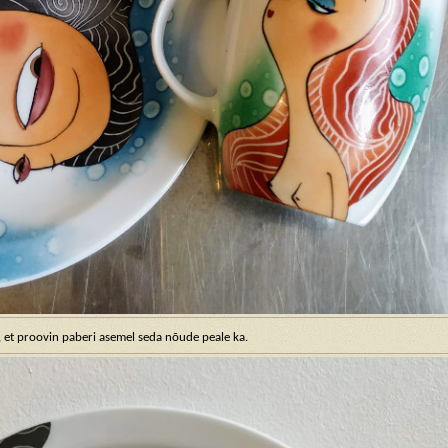
in, et proovin paberi asemel seda nõude peale ka.