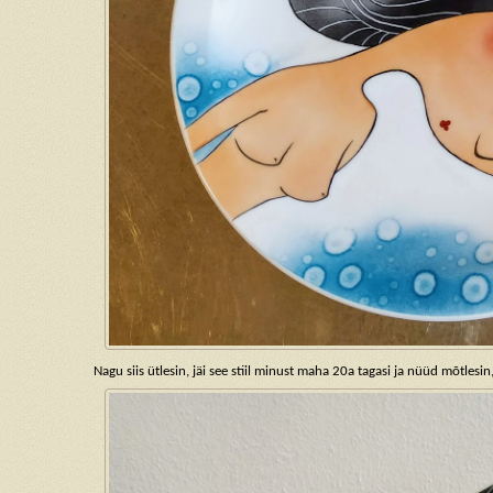
Nagu siis ütlesin, jäi see stiil minust maha 20a tagasi ja nüüd mõtles